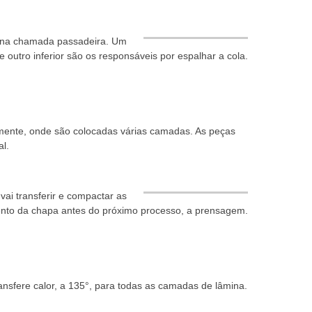
quina chamada passadeira. Um
 e outro inferior são os responsáveis por espalhar a cola.
mente, onde são colocadas várias camadas. As peças
al.
ai transferir e compactar as
to da chapa antes do próximo processo, a prensagem.
sfere calor, a 135°, para todas as camadas de lâmina.