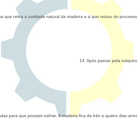
 que retira a umidade natural da madeira e a que restou do process
14. Após passar pela máquin
adas para que possam esfriar. A madeira fica de três a quatro dias ar