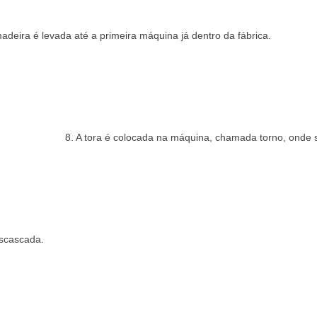
deira é levada até a primeira máquina já dentro da fábrica.
8. A tora é colocada na máquina, chamada torno, onde
escascada.