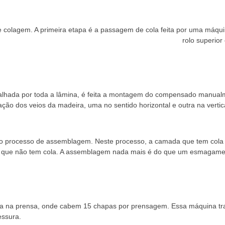
or de colagem. A primeira etapa é a passagem de cola feita por uma má
rolo superior
spalhada por toda a lâmina, é feita a montagem do compensado manual
ção dos veios da madeira, uma no sentido horizontal e outra na vertic
o processo de assemblagem. Neste processo, a camada que tem cola v
 que não tem cola. A assemblagem nada mais é do que um esmagamen
da na prensa, onde cabem 15 chapas por prensagem. Essa máquina tran
essura.