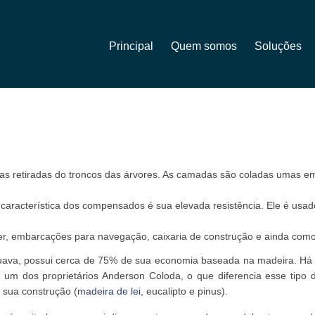
Principal
Quem somos
Soluções
s retiradas do troncos das árvores. As camadas são coladas umas e
 característica dos compensados é sua elevada resistência. Ele é us
er, embarcações para navegação, caixaria de construção e ainda como
puava, possui cerca de 75% de sua economia baseada na madeira. Há v
m dos proprietários Anderson Coloda, o que diferencia esse tipo d
 sua construção (
madeira de lei
, eucalipto e pinus).